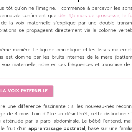
us tôt qu’on ne l’imagine. Il commence à percevoir les so
périnatale confirment que
dès 4,5 mois de grossesse, le f
de la voix maternelle s’explique par une double transmi
ibrations se propageant directement via la colonne vert
même manière. Le liquide amniotique et les tissus matern
s est dominé par les bruits internes de la mère (battem
voix maternelle, riche en ces fréquences et transmise de l’
 LA VOIX PATERNELLE
e une différence fascinante : si les nouveau-nés reconna
âge de 4 mois. Loin d’être un désintérêt, cette distinction s
e atténuée par la paroi abdominale. Le bébé l’entend, ma
le fruit d’un
apprentissage postnatal
, basé sur une famili