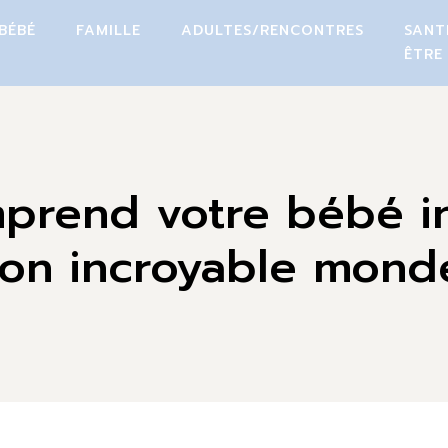
BÉBÉ
FAMILLE
ADULTES/RENCONTRES
SANT
ÊTRE
prend votre bébé i
on incroyable monde