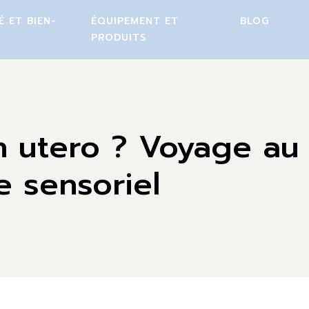
É ET BIEN-
ÉQUIPEMENT ET
BLOG
PRODUITS
n utero ? Voyage au
 sensoriel