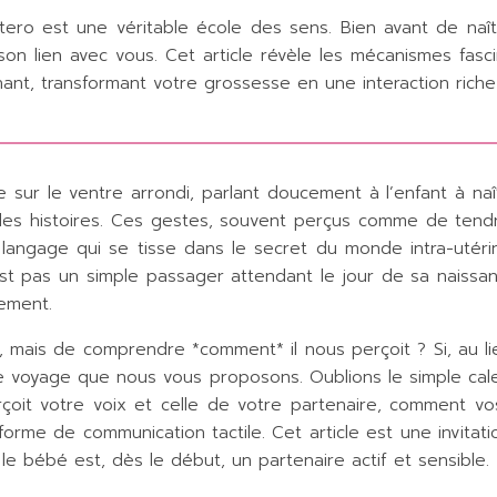
 utero est une véritable école des sens. Bien avant de na
son lien avec vous. Cet article révèle les mécanismes fas
nant, transformant votre grossesse en une interaction riche
e sur le ventre arrondi, parlant doucement à l’enfant à na
es histoires. Ces gestes, souvent perçus comme de tendres 
n langage qui se tisse dans le secret du monde intra-utér
est pas un simple passager attendant le jour de sa naissa
ement.
ler, mais de comprendre *comment* il nous perçoit ? Si, au 
 le voyage que nous vous proposons. Oublions le simple ca
rçoit votre voix et celle de votre partenaire, comment vo
e de communication tactile. Cet article est une invitati
e bébé est, dès le début, un partenaire actif et sensible.