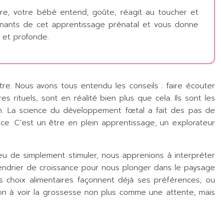
ître, votre bébé entend, goûte, réagit au toucher et
cinants de cet apprentissage prénatal et vous donne
 et profonde.
ître. Nous avons tous entendu les conseils : faire écouter
rituels, sont en réalité bien plus que cela. Ils sont les
in. La science du développement fœtal a fait des pas de
nce. C’est un être en plein apprentissage, un explorateur
lieu de simplement stimuler, nous apprenions à interpréter
lendrier de croissance pour nous plonger dans le paysage
s choix alimentaires façonnent déjà ses préférences, ou
on à voir la grossesse non plus comme une attente, mais